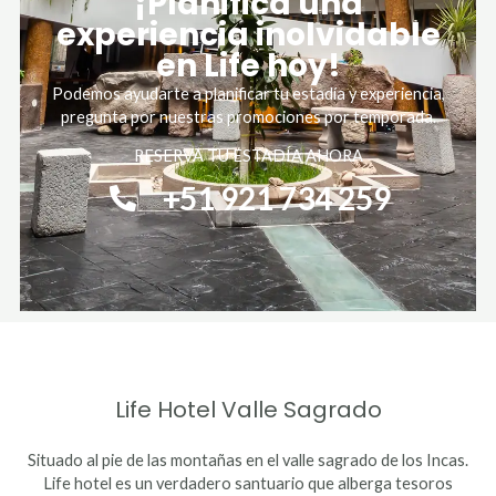
¡Planifica una
experiencia inolvidable
en Life hoy!
Podemos ayudarte a planificar tu estadía y experiencia,
pregunta por nuestras promociones por temporada.
RESERVA TU ESTADÍA AHORA
+51 921 734 259
Life Hotel Valle Sagrado
Situado al pie de las montañas en el valle sagrado de los Incas.
Life hotel es un verdadero santuario que alberga tesoros